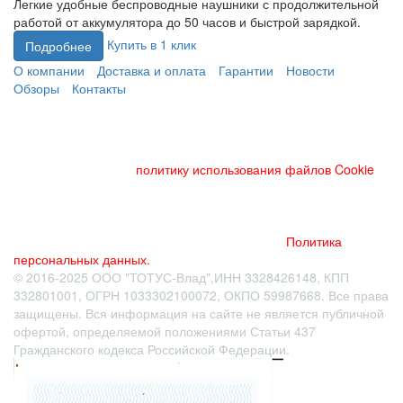
Легкие удобные беспроводные наушники с продолжительной
работой от аккумулятора до 50 часов и быстрой зарядкой.
Купить в 1 клик
Подробнее
О компании
Доставка и оплата
Гарантии
Новости
Обзоры
Контакты
Данный веб-сайт использует cookies и похожие технологии
для улучшения работы и эффективности сайта. Для того
чтобы узнать больше об использовании cookies на данном
веб-сайте, прочтите
политику использования файлов Cookie
и
похожих технологий. Используя данный веб-сайт, Вы
соглашаетесь с тем, что мы сохраняем и используем cookies
на Вашем устройстве и пользуемся похожими технологиями
для улучшения пользования данным сайтом.
Политика
персональных данных.
© 2016-2025 ООО "ТОТУС-Влад",ИНН 3328426148, КПП
332801001, ОГРН 1033302100072, ОКПО 59987668. Все права
защищены. Вся информация на сайте не является публичной
офертой
, определяемой положениями Статьи 437
Гражданского кодекса Российской Федерации.