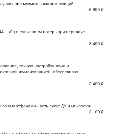
слушивания музыкальных композиций.
6 990 ₽
44.1 кГц и снижением потерь при передаче.
8 490 ₽
вление, точную настройку звука и
фективной шумоизоляцией, обеспечивая
2 490 ₽
 со смартфонами - есть пульт ДУ и микрофон.
2 100 ₽
убокими басами и сбалансированный звук.