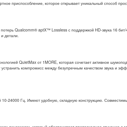
тное приспособление, которое открывает уникальный способ про
 потерь Qualcomm® aptX™ Lossless с поддержкой HD-звука 16 бит/
и детали.
логией QuietMax от 1MORE, которая сочетает активное шумопода
т устранить компромисс между безупречным качеством звука и эф
 10-24000 Гц. Имеют удобную, складную конструкцию. Совместимы
м динамиком, который обеспечивает превосходное звучание с гл