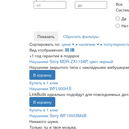
Все
от
до
Систе
Да
Нет
Сортировать по:
цене
наличию
популярност
Вид
отображения
:
+1 год гарантии в подарок
Наушники Sony MDR-ZX110AP, цвет черный
Наушники закрытого типа с накладными амбушюрами
В корзину
Купить в 1 клик
Наушники WFL900H.E
LinkBuds идеально подойдут для повседневных дел 
В корзину
Купить в 1 клик
Наушники Sony WF1000XM4B
Никакого шума.
Только ты и твоя музыка.