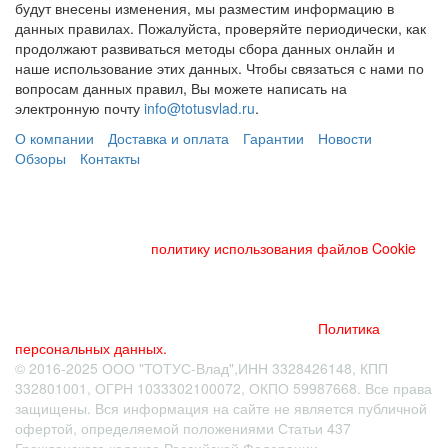
будут внесены изменения, мы разместим информацию в
данных правилах. Пожалуйста, проверяйте периодически, как
продолжают развиваться методы сбора данных онлайн и
наше использование этих данных. Чтобы связаться с нами по
вопросам данных правил, Вы можете написать на
электронную почту
info@totusvlad.ru
.
О компании
Доставка и оплата
Гарантии
Новости
Обзоры
Контакты
Данный веб-сайт использует cookies и похожие технологии
для улучшения работы и эффективности сайта. Для того
чтобы узнать больше об использовании cookies на данном
веб-сайте, прочтите
политику использования файлов Cookie
и
похожих технологий. Используя данный веб-сайт, Вы
соглашаетесь с тем, что мы сохраняем и используем cookies
на Вашем устройстве и пользуемся похожими технологиями
для улучшения пользования данным сайтом.
Политика
персональных данных.
© 2016-2025 ООО "ТОТУС-Влад",ИНН 3328426148, КПП
332801001, ОГРН 1033302100072, ОКПО 59987668. Все права
защищены. Вся информация на сайте не является публичной
офертой
, определяемой положениями Статьи 437