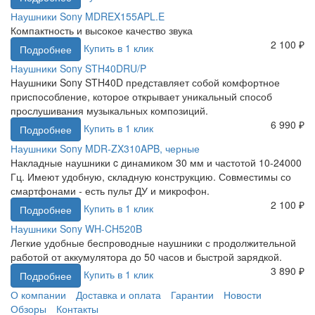
Наушники Sony MDREX155APL.E
Компактность и высокое качество звука
2 100 ₽
Купить в 1 клик
Подробнее
Наушники Sony STH40DRU/P
Наушники Sony STH40D представляет собой комфортное
приспособление, которое открывает уникальный способ
прослушивания музыкальных композиций.
6 990 ₽
Купить в 1 клик
Подробнее
Наушники Sony MDR-ZX310APB, черные
Накладные наушники c динамиком 30 мм и частотой 10-24000
Гц. Имеют удобную, складную конструкцию. Совместимы со
смартфонами - есть пульт ДУ и микрофон.
2 100 ₽
Купить в 1 клик
Подробнее
Наушники Sony WH-CH520B
Легкие удобные беспроводные наушники с продолжительной
работой от аккумулятора до 50 часов и быстрой зарядкой.
3 890 ₽
Купить в 1 клик
Подробнее
О компании
Доставка и оплата
Гарантии
Новости
Обзоры
Контакты