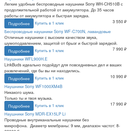
Легкие удобные беспроводные наушники Sony WH-CH510B с
продолжительной работой от аккумулятора. До 35 часов
работы от аккумулятора и быстрая зарядка.
3 550 ₽
Купить в 1 клик
Подробнее
Беспроводные наушники Sony WF-C700N, лавандовые
Отличные наушники с высоким качеством звука,
шумоподавлением, защитой от брызг и быстрой зарядкой.
7 990 ₽
Купить в 1 клик
Подробнее
Наушники WFL900H.E
LinkBuds идеально подойдут для повседневных дел и ваших
развлечений, где бы вы ни находились.
10 990 ₽
Купить в 1 клик
Подробнее
Наушники Sony WF1000XM4B
Никакого шума.
Только ты и твоя музыка.
17 990 ₽
Купить в 1 клик
Подробнее
Наушники Sony MDR-EX15LP Li
Проводные внутриканальные наушники без
микрофона. Диаметр мембраны: 9 мм, диапазон частот: 8-