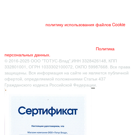
Данный веб-сайт использует cookies и похожие технологии
для улучшения работы и эффективности сайта. Для того
чтобы узнать больше об использовании cookies на данном
веб-сайте, прочтите
политику использования файлов Cookie
и
похожих технологий. Используя данный веб-сайт, Вы
соглашаетесь с тем, что мы сохраняем и используем cookies
на Вашем устройстве и пользуемся похожими технологиями
для улучшения пользования данным сайтом.
Политика
персональных данных.
© 2016-2025 ООО "ТОТУС-Влад",ИНН 3328426148, КПП
332801001, ОГРН 1033302100072, ОКПО 59987668. Все права
защищены. Вся информация на сайте не является публичной
офертой
, определяемой положениями Статьи 437
Гражданского кодекса Российской Федерации.