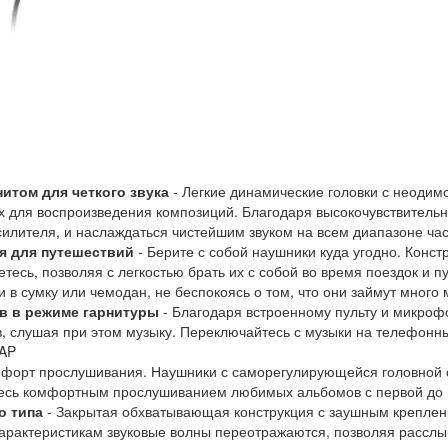
итом для четкого звука
- Легкие динамические головки с неоди
 для воспроизведения композиций. Благодаря высокочувствительн
силителя, и наслаждаться чистейшим звуком на всем диапазоне час
я для путешествий
- Берите с собой наушники куда угодно. Конс
етесь, позволяя с легкостью брать их с собой во время поездок и
 в сумку или чемодан, не беспокоясь о том, что они займут мног
в в режиме гарнитуры
- Благодаря встроенному пульту и микрофо
, слушая при этом музыку. Переключайтесь с музыки на телефонны
0AP
форт прослушивания. Наушники с саморегулирующейся головной с
тесь комфортным прослушиванием любимых альбомов с первой до 
о типа
- Закрытая обхватывающая конструкция с заушным креплен
характеристикам звуковые волны переотражаются, позволяя расслы