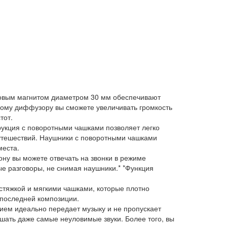
мовым магнитом диаметром 30 мм обеспечивают
ому диффузору вы сможете увеличивать громкость
тот.
трукция с поворотными чашками позволяет легко
 путешествий. Наушники с поворотными чашками
о места.
ну вы можете отвечать на звонки в режиме
е разговоры, не снимая наушники.* *Функция
тяжкой и мягкими чашками, которые плотно
последней композиции.
ием идеально передает музыку и не пропускает
шать даже самые неуловимые звуки. Более того, вы