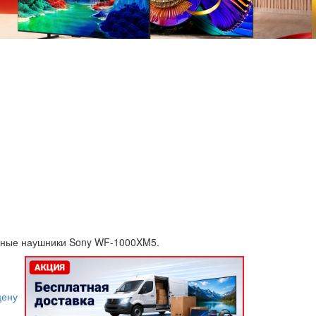
дные наушники Sony WF-1000XM5.
цену