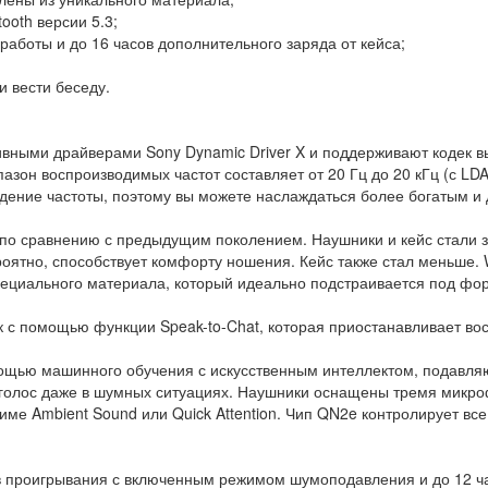
ooth версии 5.3;
аботы и до 16 часов дополнительного заряда от кейса;
и вести беседу.
ными драйверами Sony Dynamic Driver X и поддерживают кодек в
пазон воспроизводимых частот составляет от 20 Гц до 20 кГц (с L
едение частоты, поэтому вы можете наслаждаться более богатым и
по сравнению с предыдущим поколением. Наушники и кейс стали 
ероятно, способствует комфорту ношения. Кейс также стал меньш
ециального материала, который идеально подстраивается под фор
 с помощью функции Speak-to-Chat, которая приостанавливает вос
щью машинного обучения с искусственным интеллектом, подавляю
 голос даже в шумных ситуациях. Наушники оснащены тремя микр
жиме Ambient Sound или Quick Attention. Чип QN2e контролирует 
 проигрывания с включенным режимом шумоподавления и до 12 час