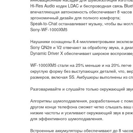
Hi-Res Audio кодек LDAC и беспроводная связь Bluet
впечатляющая автономность обеспечивает 8 часов р
эргономичный дизайн для полного комфорта;
Speak-to-Chat останавливает музыку, чтобы вы могл
Sony-WF-1000XM5
Наушники оснащены 8.4-миллиметровыми эксклюзив
Sony QN2e и V2 отвечают за обработку звука, а диа
Dynamic Driver X обеспечивает широкое воспроизв
WF-1000XM5 стали на 25% меньше и на 20% легче 
округлую форму без выступающих деталей, что, в
размеров, включая SS. Амбушюры выполнены из сп
Разговаривайте и слушайте только окружающий звук
Алгоритмы шумоподавления, разработанные с помо
другом конце телефона сможет четко слышать ваш
низкие частоты и усиливают окружающий звук в ре
для эффективного шумоподавления.
Встроенные аккумуляторы обеспечивают до 8 часов