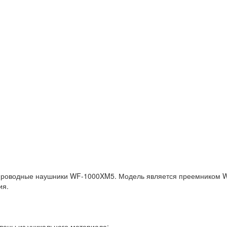
проводные наушники WF-1000XM5. Модель является преемником W
ия.
лены из уникального материала;