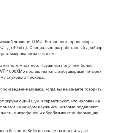
ысокой четкости LDAC. Встроенные процессоры
DAC - до 40 кГц). Специально разработанный драйвер
 детализированным вокалом.
заметно компактнее. Наушники получили более
е. WF-1000XM5 поставляются с амбушюрами четырех
му слухового прохода.
произведение музыки, когда вы начинаете говорить.
т окружающий шум и гарантируют, что человек на
офонами на каждом наушнике, которые подавляют
все шесть микрофонов и обрабатывает информацию
ов без него. Кейс позволяет выполнить две