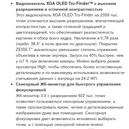
Видоискатель XGA OLED Tru-Finder™ с высоким
разрешением и отличной контрастностью
Этот видоискатель XGA OLED Tru-Finder на 2359 тыс.
точек отличается высоким разрешением, впечатляющей
контрастностью, а также отличной градацией и
цветопередачей, что обеспечивает реалистичность
картинки и обзор всего кадра. Увеличение в 0,78 раза
(прибл. 38,5° в поле зрения по диагонали). Покрытие
ZEISS T* значительно уменьшает степень отражения
объектива в линзе окуляра. Запуск на 40% быстрее, чем
у α7 II, при включении камеры. Можно выбрать режим
просмотра High, чтобы обеспечить более естественную
детализацию и по максимуму использовать возможности
считывания данных с матрицы на 24,2 МП.
Сенсорный ЖК-монитор для быстрого управления
фокусировкой
ЖК-монитор 3.0 с разрешением 922 тыс. точек
позволяет пользоваться сенсорным управлением, а
также просматривать яркие, четкие и детализированные
изображения даже вне помещения. Сенсорная
фокусировка дает возможность мгновенно выбирать
точки, а с помощью сенсорной панели можно