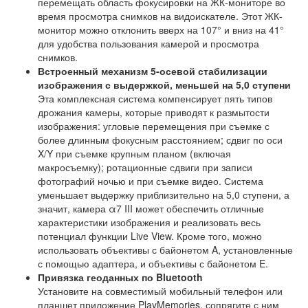
перемещать область фокусировки на ЖК-мониторе во
время просмотра снимков на видоискателе. Этот ЖК-
монитор можно отклонить вверх на 107° и вниз на 41°
для удобства пользования камерой и просмотра
снимков.
Встроенный механизм 5-осевой стабилизации
изображения с выдержкой, меньшей на 5,0 ступени
Эта комплексная система компенсирует пять типов
дрожания камеры, которые приводят к размытости
изображения: угловые перемещения при съемке с
более длинным фокусным расстоянием; сдвиг по оси
X/Y при съемке крупным планом (включая
макросъемку); ротационные сдвиги при записи
фотографий ночью и при съемке видео. Система
уменьшает выдержку приблизительно на 5,0 ступени, а
значит, камера α7 III может обеспечить отличные
характеристики изображения и реализовать весь
потенциал функции Live View. Кроме того, можно
использовать объективы с байонетом A, установленные
с помощью адаптера, и объективы с байонетом E.
Привязка геоданных по Bluetooth
Установите на совместимый мобильный телефон или
планшет приложение PlayMemories, сопрягите с ним