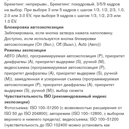
Брекетинг: непрерывн., Брекетинг: покадровый, 3/5/9 кадров
на выбор. При выборе 3 или 5 кадров с шагом 1/3, 1/2, 2/3, 1.0,
2.0 или 3.0 EV, при выборе 9 кадров с шагом 1/3, 1/2, 2/3 или
1.0 EV.
Блокировка автоэкспозиции
Заблокирована, если кнопка затвора нажата наполовину.
Доступно, если используется кнопка блокировки
автоэкспозиции (On (Вкл.), Off (Выкл.), Auto (Авто))
Режимы экспозиции
АВТО (iAuto), программируемая автоэкспозиция (P), приоритет
диафрагмы (A), приоритет выдержки (S), ручной (M),
видеосъемка (программируемая автоэкспозиция (P),
приоритет диафрагмы (A), приоритет выдержки (S), ручной
(M)), замедленная и ускоренная съемка (программируемая
автоэкспозиция (P), приоритет диафрагмы (A), приоритет
выдержки (S), ручной (M)), выбор сюжета
Чувствительность ISO (рекомендованный индекс
экспозиции)
Фотосъемка: ISO 100–51200 (с возможностью расширения от
ISO 50 до ISO 204800); авторежим (ISO 100–12800, с выбором
верхнего и нижнего предела); видеосъемка: ISO 100–51200
(чувствительность до ISO 102400 можно установить как