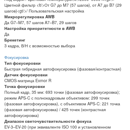
Цветной фильтр <lt/>От G7 до M7 (57 шагов), от A7 до B7 (29
шагов)<gt/>/ Пользовательская настройка
Микрорегулировка AWB
Да G7–M7, 57 шагов A7–B7, 29 шагов
Настройка приоритетности в AWB
Да
Брекетинг
3 кадра, В/Н с возможностью выбора
Фокусировка
Тип фокусировки
Быстрая гибридная автофокусировка (фазовая/контрастная)
Датчик фокусировки
CMOS-матрица Exmor R
Точка фокусировки
Полный кадр, 35 мм: 693 точки (фазовая автофокусировка);
режим APS-C с полнокадровым объективом: 299 точек
(фазовая автофокусировка), с объективом APS-C: 221 точка
(фазовая автофокусировка) / 425 точек (контрастная
автофокусировка)
Диапазон светочувствительности фокуса
EV-3–EV-20 (при эквиваленте ISO 100 и установленном