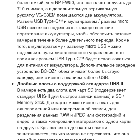
более емкий, чем NP-FW50, что позволяет получить до
710 снимков, а в дополнительную вертикальную
рукоятку VG-C3EM помещаются два аккумулятора.
Разъем USB Type-C™ и мультиразъем / разъем micro
USB позволяют подключать к камере внешние
портативные аккумуляторы, чтобы обеспечить питание
камеры в течение более длительного периода. Кроме
того, к мультиразъему / разъему micro USB можно
подключить пульт дистанционного управления, в то
время как разъем USB Type-C™ будет использоваться
для питания от аккумулятора. Дополнительное зарядное
устройство BC-QZ1 обеспечивает более быструю
зарядку, чем с использованием кабеля USB.
Двойные слоты с поддержкой стандарта UHS-II
В камере есть два слота для карт SD (поддерживает
стандарт UHS-II для быстрой записи данных) и SD /
Memory Stick. Две карты можно использовать для
одновременной или попеременной записи, для
разделения данных RAW и JPEG или фотографий и
видео, а также копирования материалов с одной карты
на другую. Крышка слота для карты памяти
защелкивается, так что можно не переживать, что она
случайно откроется во время работы.