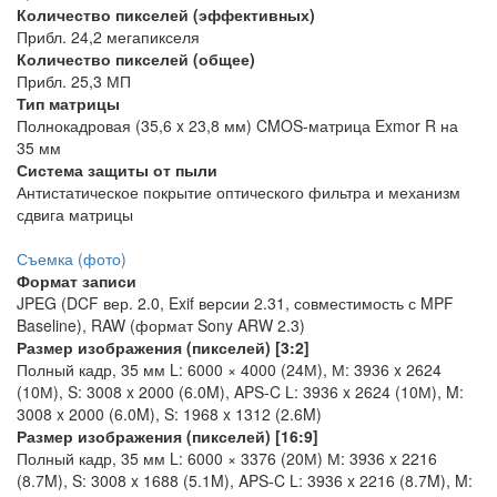
Количество пикселей (эффективных)
Прибл. 24,2 мегапикселя
Количество пикселей (общее)
Прибл. 25,3 МП
Тип матрицы
Полнокадровая (35,6 x 23,8 мм) CMOS-матрица Exmor R на
35 мм
Система защиты от пыли
Антистатическое покрытие оптического фильтра и механизм
сдвига матрицы
Съемка (фото)
Формат записи
JPEG (DCF вер. 2.0, Exif версии 2.31, совместимость с MPF
Baseline), RAW (формат Sony ARW 2.3)
Размер изображения (пикселей) [3:2]
Полный кадр, 35 мм L: 6000 × 4000 (24М), М: 3936 x 2624
(10М), S: 3008 x 2000 (6.0M), APS-C L: 3936 x 2624 (10М), M:
3008 x 2000 (6.0M), S: 1968 x 1312 (2.6M)
Размер изображения (пикселей) [16:9]
Полный кадр, 35 мм L: 6000 × 3376 (20М) М: 3936 x 2216
(8.7M), S: 3008 x 1688 (5.1M), APS-C L: 3936 x 2216 (8.7M), M: