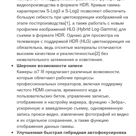
видеопроизводства в формате HDR. Кривые гамма-
характеристик S-Log3 и S-Log2 позволяют обеспечить
большую гибкость при цветокоррекции изображений на
этапе постпроизводства[1], а также работать с новым
профилем изображений HLG (Hybrid Log-Gamma) для
съемки в формате HDR. Однако для просмотра на
телевизоре с поддержкой HDR (HLG) цветокоррекция не
обязательна, ведь отснятые материалы отличаются
высоким качеством и реалистичностью[2] без
нежелательного затемнения и осветления.
Широкие возможности записи
Камеры α7 III предлагают различные возможности,
которые облегчают рабочие процессы
профессиональных операторов, включая поддержку
чистого HDMI-сигнала, временного кода и
пользовательских битов, управление записью,
отображение и настройку маркера, функцию «Зебра»,
ускоренную и замедленную съемку, одновременную
запись прокси-видео, извлечение фотографий из видео
и их отдельное сохранение, а также функцию
отображения данных гаммы.
Улучшенная быстрая гибридная автофокусировка