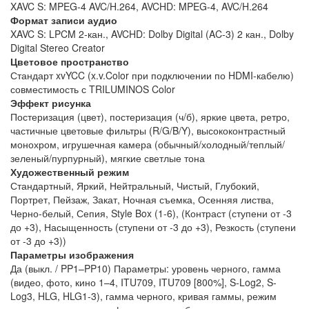
XAVC S: MPEG-4 AVC/H.264, AVCHD: MPEG-4, AVC/H.264
Формат записи аудио
XAVC S: LPCM 2-кан., AVCHD: Dolby Digital (AC-3) 2 кан., Dolby
Digital Stereo Creator
Цветовое пространство
Стандарт xvYCC (x.v.Color при подключении по HDMI-кабелю)
совместимость с TRILUMINOS Color
Эффект рисунка
Постеризация (цвет), постеризация (ч/б), яркие цвета, ретро,
частичные цветовые фильтры (R/G/B/Y), высококонтрастный
монохром, игрушечная камера (обычный/холодный/теплый/
зеленый/пурпурный), мягкие светлые тона
Художественный режим
Стандартный, Яркий, Нейтральный, Чистый, Глубокий,
Портрет, Пейзаж, Закат, Ночная съемка, Осенняя листва,
Черно-белый, Сепия, Style Box (1-6), (Контраст (ступени от -3
до +3), Насыщенность (ступени от -3 до +3), Резкость (ступени
от -3 до +3))
Параметры изображения
Да (выкл. / PP1–PP10) Параметры: уровень черного, гамма
(видео, фото, кино 1–4, ITU709, ITU709 [800%], S-Log2, S-
Log3, HLG, HLG1-3), гамма черного, кривая гаммы, режим