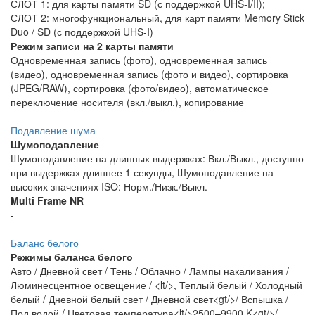
СЛОТ 1: для карты памяти SD (с поддержкой UHS-I/II);
СЛОТ 2: многофункциональный, для карт памяти Memory Stick
Duo / SD (с поддержкой UHS-I)
Режим записи на 2 карты памяти
Одновременная запись (фото), одновременная запись
(видео), одновременная запись (фото и видео), сортировка
(JPEG/RAW), сортировка (фото/видео), автоматическое
переключение носителя (вкл./выкл.), копирование
Подавление шума
Шумоподавление
Шумоподавление на длинных выдержках: Вкл./Выкл., доступно
при выдержках длиннее 1 секунды, Шумоподавление на
высоких значениях ISO: Норм./Низк./Выкл.
Multi Frame NR
-
Баланс белого
Режимы баланса белого
Авто / Дневной свет / Тень / Облачно / Лампы накаливания /
Люминесцентное освещение / <lt/>, Теплый белый / Холодный
белый / Дневной белый свет / Дневной свет<gt/>/ Вспышка /
Под водой / Цветовая температура<lt/>2500–9900 K<gt/>/