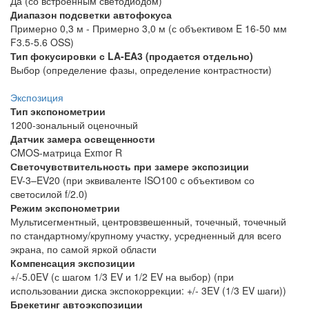
Да (со встроенным светодиодом)
Диапазон подсветки автофокуса
Примерно 0,3 м - Примерно 3,0 м (с объективом E 16-50 мм
F3.5-5.6 OSS)
Тип фокусировки с LA-EA3 (продается отдельно)
Выбор (определение фазы, определение контрастности)
Экспозиция
Тип экспонометрии
1200-зональный оценочный
Датчик замера освещенности
CMOS-матрица Exmor R
Светочувствительность при замере экспозиции
EV-3–EV20 (при эквиваленте ISO100 с объективом со
светосилой f/2.0)
Режим экспонометрии
Мультисегментный, центровзвешенный, точечный, точечный
по стандартному/крупному участку, усредненный для всего
экрана, по самой яркой области
Компенсация экспозиции
+/-5.0EV (с шагом 1/3 EV и 1/2 EV на выбор) (при
использовании диска экспокоррекции: +/- 3EV (1/3 EV шаги))
Брекетинг автоэкспозиции