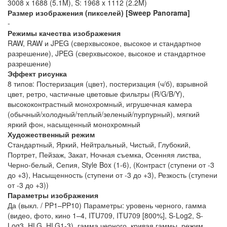
3008 x 1688 (5.1M), S: 1968 x 1112 (2.2M)
Размер изображения (пикселей) [Sweep Panorama]
-
Режимы качества изображения
RAW, RAW и JPEG (сверхвысокое, высокое и стандартное
разрешение), JPEG (сверхвысокое, высокое и стандартное
разрешение)
Эффект рисунка
8 типов: Постеризация (цвет), постеризация (ч/б), взрывной
цвет, ретро, частичные цветовые фильтры (R/G/B/Y),
высококонтрастный монохромный, игрушечная камера
(обычный/холодный/теплый/зеленый/пурпурный), мягкий
яркий фон, насыщенный монохромный
Художественный режим
Стандартный, Яркий, Нейтральный, Чистый, Глубокий,
Портрет, Пейзаж, Закат, Ночная съемка, Осенняя листва,
Черно-белый, Сепия, Style Box (1-6), (Контраст (ступени от -3
до +3), Насыщенность (ступени от -3 до +3), Резкость (ступени
от -3 до +3))
Параметры изображения
Да (выкл. / PP1–PP10) Параметры: уровень черного, гамма
(видео, фото, кино 1–4, ITU709, ITU709 [800%], S-Log2, S-
Log3, HLG, HLG1-3), гамма черного, кривая гаммы, режим