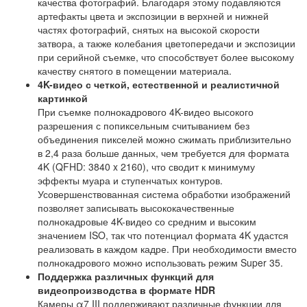
качества фотографий. Благодаря этому подавляются
артефакты цвета и экспозиции в верхней и нижней
частях фотографий, снятых на высокой скорости
затвора, а также колебания цветопередачи и экспозиции
при серийной съемке, что способствует более высокому
качеству снятого в помещении материала.
4K-видео с четкой, естественной и реалистичной
картинкой
При съемке полнокадрового 4K-видео высокого
разрешения с попиксельным считыванием без
объединения пикселей можно сжимать приблизительно
в 2,4 раза больше данных, чем требуется для формата
4K (QFHD: 3840 x 2160), что сводит к минимуму
эффекты муара и ступенчатых контуров.
Усовершенствованная система обработки изображений
позволяет записывать высококачественные
полнокадровые 4K-видео со средним и высоким
значением ISO, так что потенциал формата 4K удастся
реализовать в каждом кадре. При необходимости вместо
полнокадрового можно использовать режим Super 35.
Поддержка различных функций для
видеопроизводства в формате HDR
Камеры α7 III поддерживают различные функции для