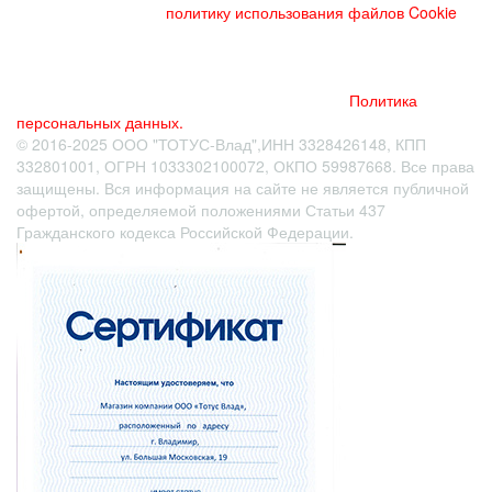
веб-сайте, прочтите
политику использования файлов Cookie
и
похожих технологий. Используя данный веб-сайт, Вы
соглашаетесь с тем, что мы сохраняем и используем cookies
на Вашем устройстве и пользуемся похожими технологиями
для улучшения пользования данным сайтом.
Политика
персональных данных.
© 2016-2025 ООО "ТОТУС-Влад",ИНН 3328426148, КПП
332801001, ОГРН 1033302100072, ОКПО 59987668. Все права
защищены. Вся информация на сайте не является публичной
офертой
, определяемой положениями Статьи 437
Гражданского кодекса Российской Федерации.