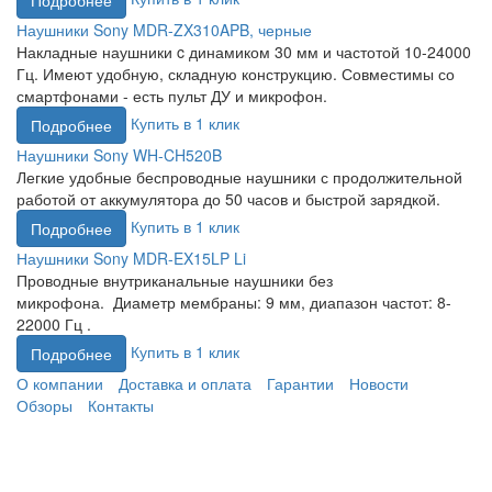
Подробнее
Наушники Sony MDR-ZX310APB, черные
Накладные наушники c динамиком 30 мм и частотой 10-24000
Гц. Имеют удобную, складную конструкцию. Совместимы со
смартфонами - есть пульт ДУ и микрофон.
Купить в 1 клик
Подробнее
Наушники Sony WH-CH520B
Легкие удобные беспроводные наушники с продолжительной
работой от аккумулятора до 50 часов и быстрой зарядкой.
Купить в 1 клик
Подробнее
Наушники Sony MDR-EX15LP Li
Проводные внутриканальные наушники без
микрофона. Диаметр мембраны: 9 мм, диапазон частот: 8-
22000 Гц .
Купить в 1 клик
Подробнее
О компании
Доставка и оплата
Гарантии
Новости
Обзоры
Контакты
Данный веб-сайт использует cookies и похожие технологии
для улучшения работы и эффективности сайта. Для того
чтобы узнать больше об использовании cookies на данном