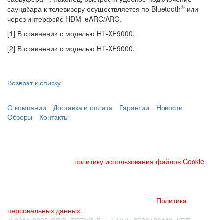
®
саундбара к телевизору осуществляется по Bluetooth
или
через интерфейс HDMI eARC/ARC.
[1] В сравнении с моделью HT-XF9000.
[2] В сравнении с моделью HT-XF9000.
Возврат к списку
О компании
Доставка и оплата
Гарантии
Новости
Обзоры
Контакты
Данный веб-сайт использует cookies и похожие технологии
для улучшения работы и эффективности сайта. Для того
чтобы узнать больше об использовании cookies на данном
веб-сайте, прочтите
политику использования файлов Cookie
и
похожих технологий. Используя данный веб-сайт, Вы
соглашаетесь с тем, что мы сохраняем и используем cookies
на Вашем устройстве и пользуемся похожими технологиями
для улучшения пользования данным сайтом.
Политика
персональных данных.