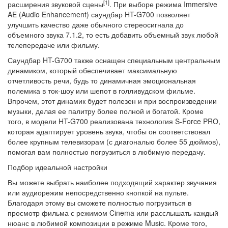
[1]
расширения звуковой сцены
. При выборе режима Immersive
AE (Audio Enhancement) саундбар HT-G700 позволяет
улучшить качество даже обычного стереосигнала до
объемного звука 7.1.2, то есть добавить объемный звук любой
телепередаче или фильму.
Саундбар HT-G700 также оснащен специальным центральным
динамиком, который обеспечивает максимальную
отчетливость речи, будь то динамичная эмоциональная
полемика в ток-шоу или шепот в голливудском фильме.
Впрочем, этот динамик будет полезен и при воспроизведении
музыки, делая ее палитру более полной и богатой. Кроме
того, в модели HT-G700 реализована технология S-Force PRO,
которая адаптирует уровень звука, чтобы он соответствовал
более крупным телевизорам (с диагональю более 55 дюймов),
помогая вам полностью погрузиться в любимую передачу.
Подбор идеальной настройки
Вы можете выбрать наиболее подходящий характер звучания
или аудиорежим непосредственно кнопкой на пульте.
Благодаря этому вы сможете полностью погрузиться в
просмотр фильма с режимом Cinema или расслышать каждый
нюанс в любимой композиции в режиме Music. Кроме того,