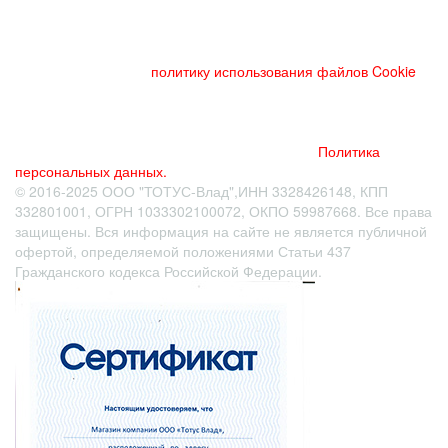
Данный веб-сайт использует cookies и похожие технологии
для улучшения работы и эффективности сайта. Для того
чтобы узнать больше об использовании cookies на данном
веб-сайте, прочтите
политику использования файлов Cookie
и
похожих технологий. Используя данный веб-сайт, Вы
соглашаетесь с тем, что мы сохраняем и используем cookies
на Вашем устройстве и пользуемся похожими технологиями
для улучшения пользования данным сайтом.
Политика
персональных данных.
© 2016-2025 ООО "ТОТУС-Влад",ИНН 3328426148, КПП
332801001, ОГРН 1033302100072, ОКПО 59987668. Все права
защищены. Вся информация на сайте не является публичной
офертой
, определяемой положениями Статьи 437
Гражданского кодекса Российской Федерации.