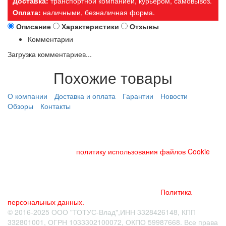
Доставка:
транспортной компанией, курьером, самовывоз.
Оплата:
наличными, безналичная форма.
Описание
Характеристики
Отзывы
Комментарии
Загрузка комментариев...
Похожие товары
О компании
Доставка и оплата
Гарантии
Новости
Обзоры
Контакты
Данный веб-сайт использует cookies и похожие технологии
для улучшения работы и эффективности сайта. Для того
чтобы узнать больше об использовании cookies на данном
веб-сайте, прочтите
политику использования файлов Cookie
и
похожих технологий. Используя данный веб-сайт, Вы
соглашаетесь с тем, что мы сохраняем и используем cookies
на Вашем устройстве и пользуемся похожими технологиями
для улучшения пользования данным сайтом.
Политика
персональных данных.
© 2016-2025 ООО "ТОТУС-Влад",ИНН 3328426148, КПП
332801001, ОГРН 1033302100072, ОКПО 59987668. Все права