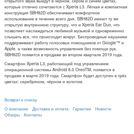
открытого звука выйдут в чёрном, сером и синем цветах,
которые отлично сочетаются с Xperia L3. Лёгкая и компактная
конструкция SBH82D обеспечивает комфортное
использование в течение всего дня. SBH82D имеют ту же
открытую внутреннюю структуру, что и Xperia Ear Duo, что
позволяет наслаждаться любимой музыкой и одновременно
слышать все, что происходит вокруг. Беспроводные наушники
поддерживают работу голосовых помощников от Google™ и
Apple, а также возможность управления без помощи рук.
SBH82D появится в продаже во втором квартале 2019 года.
Смартфон Xperia L3, работающий под управлением
операционной системы Android 8.0 OreoTM, появится в
продаже в марте 2019 года. Смартфон будет доступен в трёх
цветах: серебряном, чёрном и золотом.
Возврат к списку
О компании
Доставка и оплата
Гарантии
Новости
Обзоры
Контакты
Данный веб-сайт использует cookies и похожие технологии
для улучшения работы и эффективности сайта. Для того