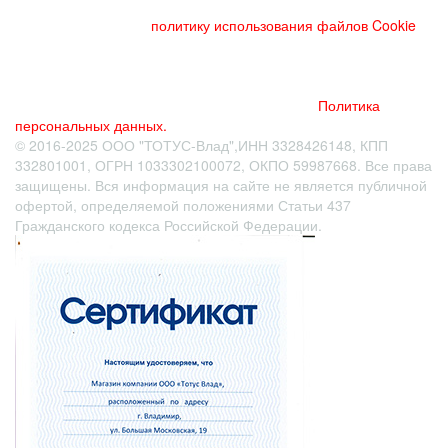
чтобы узнать больше об использовании cookies на данном
веб-сайте, прочтите
политику использования файлов Cookie
и
похожих технологий. Используя данный веб-сайт, Вы
соглашаетесь с тем, что мы сохраняем и используем cookies
на Вашем устройстве и пользуемся похожими технологиями
для улучшения пользования данным сайтом.
Политика
персональных данных.
© 2016-2025 ООО "ТОТУС-Влад",ИНН 3328426148, КПП
332801001, ОГРН 1033302100072, ОКПО 59987668. Все права
защищены. Вся информация на сайте не является публичной
офертой
, определяемой положениями Статьи 437
Гражданского кодекса Российской Федерации.